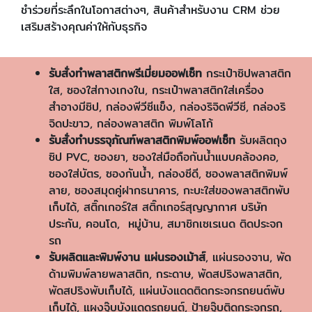
ชำร่วยที่ระลึกในโอกาสต่างๆ, สินค้าสำหรับงาน CRM ช่วย
เสริมสร้างคุณค่าให้กับธุรกิจ
รับสั่งทำพลาสติกพรีเมี่ยมออฟเซ็ท
กระเป๋าซิปพลาสติก
ใส, ซองใส่กางเกงใน, กระเป๋าพลาสติกใส่เครื่อง
สำอางมีซิป, กล่องพีวีซีแข็ง, กล่องริจิดพีวีซี, กล่องริ
จิดปะขาว, กล่องพลาสติก พิมพ์โลโก้
รับสั่งทำบรรจุภัณฑ์พลาสติกพิมพ์ออฟเซ็ท
รับผลิตถุง
ซิป PVC, ซองยา, ซองใส่มือถือกันน้ำแบบคล้องคอ,
ซองใส่บัตร, ซองกันน้ำ, กล่องซีดี, ซองพลาสติกพิมพ์
ลาย, ซองสมุดคู่ฝากธนาคาร, กะบะใส่ของพลาสติกพับ
เก็บได้, สติ๊กเกอร์ใส สติ๊กเกอร์สุญญากาศ บริษัท
ประกัน, คอนโด, หมู่บ้าน, สมาชิกเซเรเนด ติดประจก
รถ
รับผลิตและพิมพ์งาน แผ่นรองเม้าส์
, แผ่นรองจาน, พัด
ด้ามพิมพ์ลายพลาสติก, กระดาษ, พัดสปริงพลาสติก,
พัดสปริงพับเก็บได้, แผ่นบังแดดติดกระจกรถยนต์พับ
เก็บได้, แผงจุ๊บบังแดดรถยนต์, ป้ายจุ๊บติดกระจกรถ,