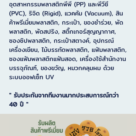
อุตสาหกรรมพลาสติกพีพี (PP) และพีวีซี
(PVC), ริจิด (Rigid), แวคคัม (Vacuum), สิน
ค้าพรีเมี่ยมพลาสติก, กระเป๋า, ของชำร่วย, พัด
พลาสติก, พัดสปริง, สติ๊กเกอร์สุญญากาศ,
ซองซิปพลาสติก, กระเป๋าสตางค์, อุปกรณ์
เครื่องเขียน, ไม้บรรทัดพลาสติก, แฟ้มพลาสติก,
ซองแฟ้มพลาสติกแฟ้มสอด, เครื่องใช้สำนักงาน
บรรจุภัณฑ์, ของขวัญ, หมวกคลุมผม ด้วย
ระบบออฟเซ็ท UV
" รับประกันจากทีมงานมากประสบการณ์กว่า
40 ปี "