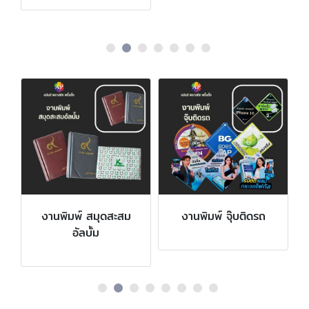
งานพิมพ์ สมุดสะสม
งานพิมพ์ จุ๊บติดรถ
อัลบั้ม