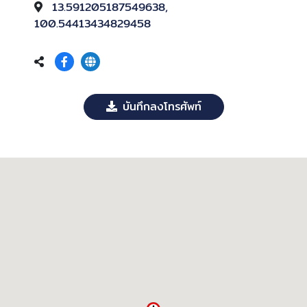
13.591205187549638,
100.54413434829458
บันทึกลงโทรศัพท์