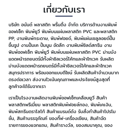
เกี่ยวกับเรา
บริษัท อนันต์ พลาสติก พริ้นติ้ง จำกัด บริการด้านงานพิมพ์
ออฟเซ็ท พิมพ์ยูวี พิมพ์บนแผ่นพลาสติก PVC และพลาสติก
PP, งานพิมพ์กระดาษ, พิมพ์ฟอยด์, พิมพ์แผ่นเซลูลอยด์ปั๊ม
ขึ้นรูป งานปั้มเค ปั้มนูน อัดลึก งานพิมพ์ซิลด์สกรีน งาน
พิมพ์ออฟเซ็ท พิมพ์ยูวี พิมพ์บนแผ่นพลาสติก PVC ม่านบัง
แดดหน้ารถยนตร์มีทั้งผ้าซิลเวอร์โค้ทและผ้าไทเวค รับผลิต
ม่านบังแดดหน้ารถยนตร์มีทั้งผ้าซิลเวอร์โค้ทและผ้าไทเวค
สมุทรปราการ พร้อมออกแบบดีไซน์ รับผลิตสินค้าจำนวนมาก
ตรงต่อเวลา ส่งงานไวเน้นคุณภาพและประโยชน์สูงสุดที่
ลูกค้าจะได้รับจากเรา
เราเป็นโรงงานผลิตงานพิมพ์ออฟเซ็ทเคลือบยูวี สินค้า
พลาสติกพรีเมี่ยม พลาสติกพิมพ์ฟอยล์ทอง, พิมพ์เคเงิน,
พิมพ์สกรีนตราโลโก้ สินค้าแบรนด์ดัง รับสั่งทำสินค้าโปรโม
ชั่น, สินค้าบรรจุภัณฑ์ ของกิ๊ฟ-เครื่องเขียน, สินค้าจัด
รายการของแจกแถม, สินค้ารางวัล, ของสมนาคุณ, ของ