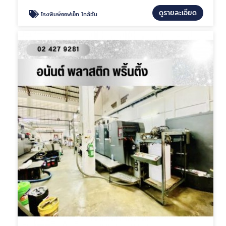
ดูรายละเอียด
โรงพิมพ์ออฟเซ็ท ใกล้ฉัน