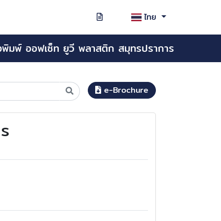
ไทย
งพิมพ์ ออฟเซ็ท ยูวี พลาสติก สมุทรปราการ
e-Brochure
าร