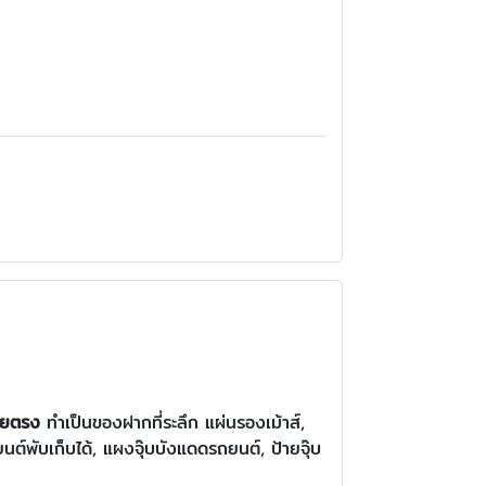
โดยตรง
ทำเป็นของฝากที่ระลึก
แผ่นรองเม้าส์,
์พับเก็บได้, แผงจุ๊บบังแดดรถยนต์, ป้ายจุ๊บ