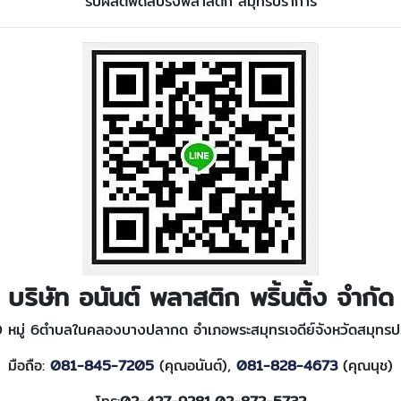
รับผลิตพัดสปริงพลาสติก สมุทรปราการ
บริษัท อนันต์ พลาสติก พริ้นติ้ง จำกัด
7/10 หมู่ 6ตำบลในคลองบางปลากด อำเภอพระสมุทรเจดีย์จังหวัดสมุท
มือถือ:
081-845-7205
(คุณอนันต์),
081-828-4673
(คุณนุช)