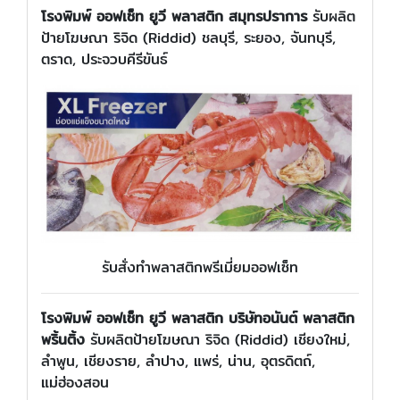
โรงพิมพ์ ออฟเซ็ท ยูวี พลาสติก สมุทรปราการ
รับผลิต
ป้ายโฆษณา ริจิด (Riddid) ชลบุรี, ระยอง, จันทบุรี,
ตราด, ประจวบคีรีขันธ์
รับสั่งทำพลาสติกพรีเมี่ยมออฟเซ็ท
โรงพิมพ์ ออฟเซ็ท ยูวี พลาสติก บริษัท
อนันต์ พลาสติก
พริ้นติ้ง
รับผลิตป้ายโฆษณา ริจิด (Riddid) เชียงใหม่,
ลำพูน, เชียงราย, ลำปาง, แพร่, น่าน, อุตรดิตถ์,
แม่ฮ่องสอน