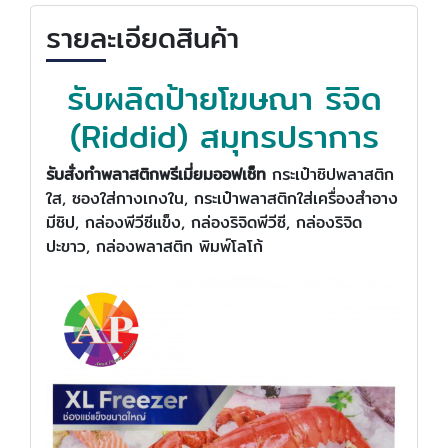
รายละเอียดสินค้า
รับผลิตป้ายโฆษณา ริจิด
(Riddid) สมุทรปราการ
รับสั่งทำพลาสติกพรีเมี่ยมออฟเซ็ท
กระเป๋าซิปพลาสติก
ใส, ซองใส่กางเกงใน, กระเป๋าพลาสติกใส่เครื่องสำอาง
มีซิป, กล่องพีวีซีแข็ง, กล่องริจิดพีวีซี, กล่องริจิด
ปะขาว, กล่องพลาสติก พิมพ์โลโก้