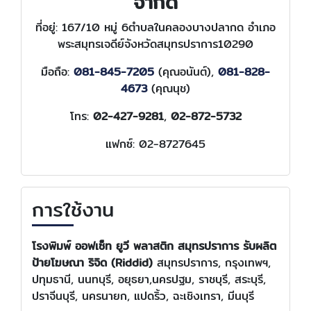
จำกัด
ที่อยู่: 167/10 หมู่ 6ตำบลในคลองบางปลากด อำเภอ
พระสมุทรเจดีย์จังหวัดสมุทรปราการ10290
มือถือ:
081-845-7205
(คุณอนันต์),
081-828-
4673
(คุณนุช)
โทร:
02-427-9281
,
02-872-5732
แฟกซ์: 02-8727645
การใช้งาน
โรงพิมพ์ ออฟเซ็ท ยูวี พลาสติก สมุทรปราการ
รับผลิต
ป้ายโฆษณา ริจิด (Riddid)
สมุทรปราการ, กรุงเทพฯ,
ปทุมธานี, นนทบุรี, อยุธยา,นครปฐม, ราชบุรี, สระบุรี,
ปราจีนบุรี, นครนายก, แปดริ้ว, ฉะเชิงเทรา, มีนบุรี