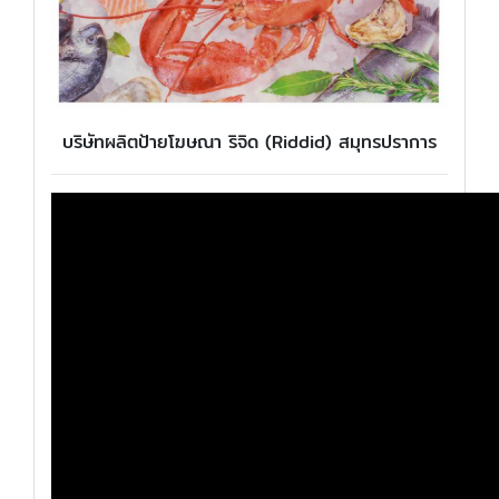
บริษัทผลิตป้ายโฆษณา ริจิด (Riddid) สมุทรปราการ